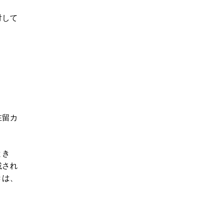
対して
在留カ
とき
載され
きは、