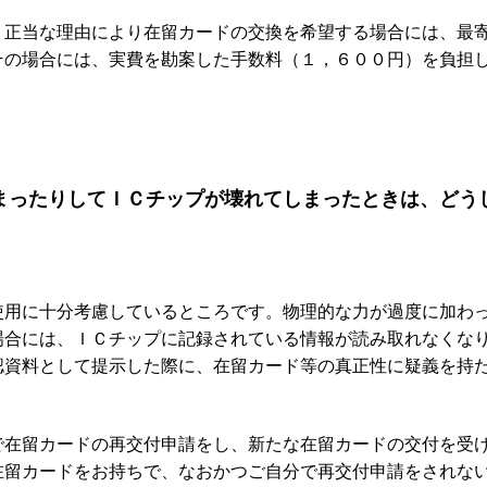
、正当な理由により在留カードの交換を希望する場合には、最
その場合には、実費を勘案した手数料（１，６００円）を負担
まったりしてＩＣチップが壊れてしまったときは、どう
使用に十分考慮しているところです。物理的な力が過度に加わ
場合には、ＩＣチップに記録されている情報が読み取れなくな
認資料として提示した際に、在留カード等の真正性に疑義を持
で在留カードの再交付申請をし、新たな在留カードの交付を受
在留カードをお持ちで、なおかつご自分で再交付申請をされな