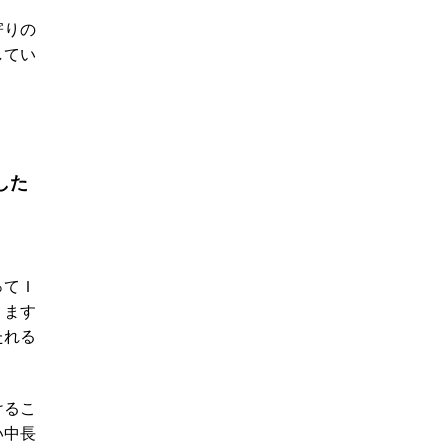
寄りの
してい
した
ってＩ
ります
たれる
けるこ
い中長