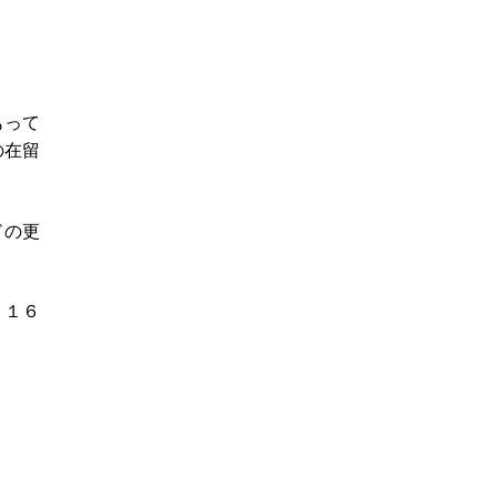
もって
の在留
ドの更
、１６