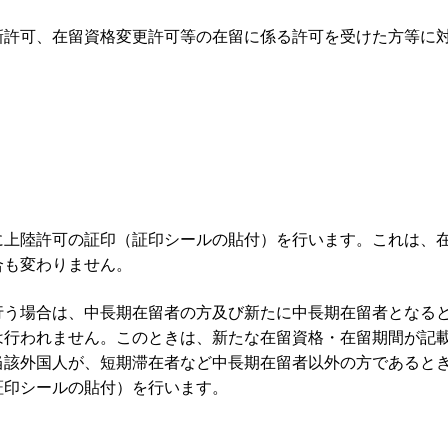
新許可、在留資格変更許可等の在留に係る許可を受けた方等に
に上陸許可の証印（証印シールの貼付）を行います。これは、
合も変わりません。
行う場合は、中長期在留者の方及び新たに中長期在留者となる
は行われません。このときは、新たな在留資格・在留期間が記
当該外国人が、短期滞在者など中長期在留者以外の方であると
証印シールの貼付）を行います。