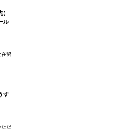
先）
ール
な在留
うす
いただ