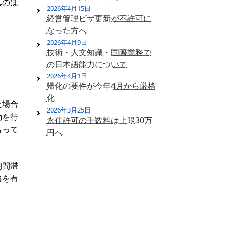
真のほ
2026年4月15日
経営管理ビザ更新が不許可に
なった方へ
2026年4月9日
技術・人文知識・国際業務で
の日本語能力について
2026年4月1日
帰化の要件が今年4月から厳格
化
た場合
2026年3月25日
動を行
永住許可の手数料は上限30万
もって
円へ
期間滞
格を有