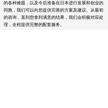
的各种难题，以及今后准备在日本进行发展和创业的
同胞，我们可以向您提供完善的方案及建议。从最初
的咨询，直到您拿到满意的结果，我们会积极对应处
理，全程提供完整的配套服务。
此外，“为客户解决繁琐的行政申请手续 ”是我们的宗
旨，也是We do存在的意义。
我们拥有专业的团队，丰富的业绩，以及至上的责任
心，竭诚为您在日本保驾护航。
最后，我们在这里恭候您的咨询，希望我们能够成为
您在日本的一份力量。
We do行政书士事务所
行政书士代表 韩 雪